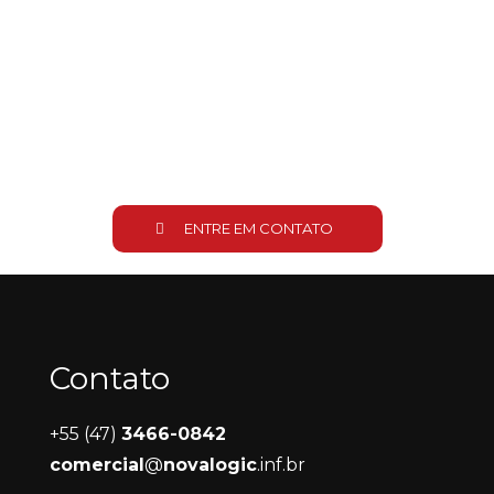
ENTRE EM CONTATO
Contato
+55 (47)
3466-0842
comercial
@
novalogic
.inf.br